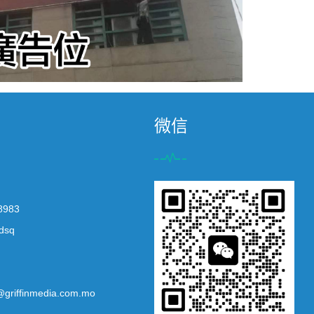
微信
8983
dsq
@griffinmedia.com.mo