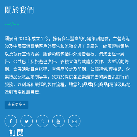
關於我們
灝景自2010年成立至今，擁有多年豐富的行銷策劃經驗，主營粵港
澳及中國高消費地區戶外廣告和流動交通工具廣告，統籌營銷策略
以及執行宣傳方案，服務範疇包括戶外廣告看板、港澳出租車廣
告、公共巴士及旅遊巴廣告、影視宣傳片載體及製作、大型活動籌
劃、會展活動舞台搭建、宣傳品設計及印刷、公關禮儀/模特兒、企
業禮品紀念品定制等等，致力於提供各產業最完善的廣告策劃行銷
服務，以創新和嚴謹的製作流程，讓您的
[品牌]
及
[商品]
精確及時地
達到市場推廣目標。
查看更多 +
訂閱