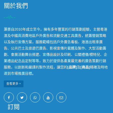
關於我們
灝景自2010年成立至今，擁有多年豐富的行銷策劃經驗，主營粵港
澳及中國高消費地區戶外廣告和流動交通工具廣告，統籌營銷策略
以及執行宣傳方案，服務範疇包括戶外廣告看板、港澳出租車廣
告、公共巴士及旅遊巴廣告、影視宣傳片載體及製作、大型活動籌
劃、會展活動舞台搭建、宣傳品設計及印刷、公關禮儀/模特兒、企
業禮品紀念品定制等等，致力於提供各產業最完善的廣告策劃行銷
服務，以創新和嚴謹的製作流程，讓您的
[品牌]
及
[商品]
精確及時地
達到市場推廣目標。
查看更多 +
訂閱