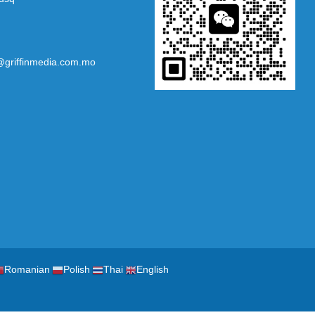
@griffinmedia.com.mo
Romanian
Polish
Thai
English