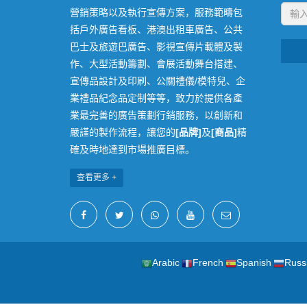
營銷策略以及執行宣傳方案，服務範疇包
括戶外廣告看板、港澳出租車廣告、公共
巴士及旅遊巴廣告、影視宣傳片載體及製
作、大型活動籌劃、會展活動舞台搭建、
宣傳品設計及印刷、公關禮儀/模特兒、企
業禮品紀念品定制等等，致力於提供各產
業最完善的廣告策劃行銷服務，以創新和
嚴謹的製作流程，讓您的
[品牌]
及
[商品]
精
確及時地達到市場推廣目標。
查看更多 +
Arabic
French
Spanish
Russ