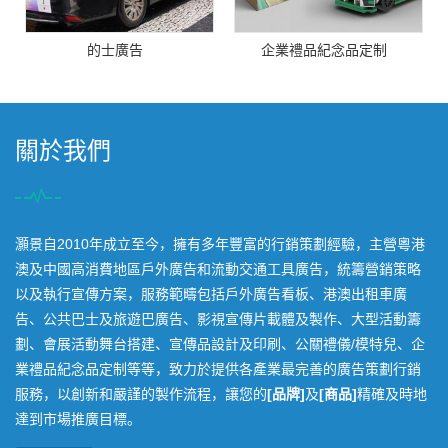
的士廣告
企業禮品紀念品定制
關於我們
灝景自2010年成立至今，擁有多年豐富的行銷策劃經驗，主營粵港
澳及中國高消費地區戶外廣告和流動交通工具廣告，統籌營銷策略
以及執行宣傳方案，服務範疇包括戶外廣告看板、港澳出租車廣
告、公共巴士及旅遊巴廣告、影視宣傳片載體及製作、大型活動籌
劃、會展活動舞台搭建、宣傳品設計及印刷、公關禮儀/模特兒、企
業禮品紀念品定制等等，致力於提供各產業最完善的廣告策劃行銷
服務，以創新和嚴謹的製作流程，讓您的
[品牌]
及
[商品]
精確及時地
達到市場推廣目標。