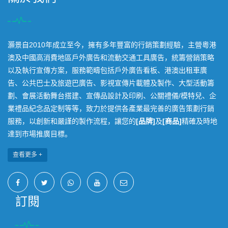
灝景自2010年成立至今，擁有多年豐富的行銷策劃經驗，主營粵港
澳及中國高消費地區戶外廣告和流動交通工具廣告，統籌營銷策略
以及執行宣傳方案，服務範疇包括戶外廣告看板、港澳出租車廣
告、公共巴士及旅遊巴廣告、影視宣傳片載體及製作、大型活動籌
劃、會展活動舞台搭建、宣傳品設計及印刷、公關禮儀/模特兒、企
業禮品紀念品定制等等，致力於提供各產業最完善的廣告策劃行銷
服務，以創新和嚴謹的製作流程，讓您的
[品牌]
及
[商品]
精確及時地
達到市場推廣目標。
查看更多 +
訂閱